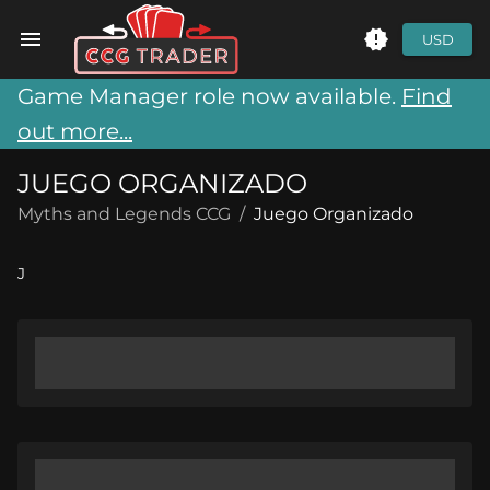
USD
Game Manager role now available.
Find
out more...
JUEGO ORGANIZADO
Myths and Legends CCG
/
Juego Organizado
J