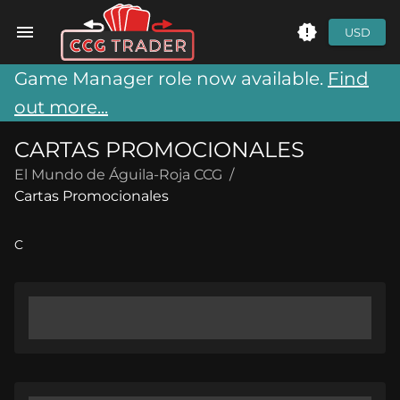
USD
Game Manager role now available.
Find
out more...
CARTAS PROMOCIONALES
El Mundo de Águila-Roja CCG
/
Cartas Promocionales
C